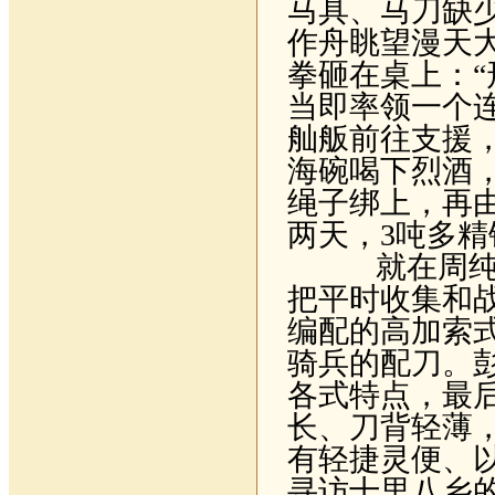
马具、马刀缺
作舟眺望漫天大
拳砸在桌上：“
当即率领一个
舢舨前往支援
海碗喝下烈酒
绳子绑上，再
两天，
3
吨多精
就在周纯麟
把平时收集和
编配的高加索
骑兵的配刀。
各式特点，最
长、刀背轻薄
有轻捷灵便、
寻访十里八乡