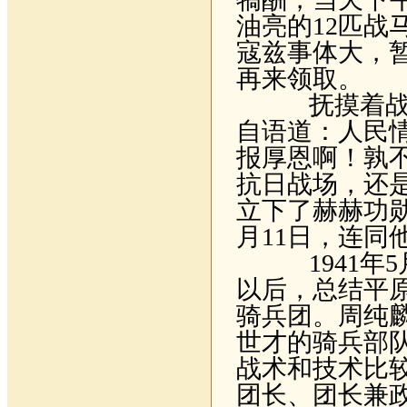
油亮的
12
匹战
寇兹事体大，
再来领取。
抚摸着战马
自语道：人民
报厚恩啊！孰
抗日战场，还
立下了赫赫功
月
11
日，连同
1941
年
5
以后，总结平
骑兵团。周纯
世才的骑兵部
战术和技术比
团长、团长兼