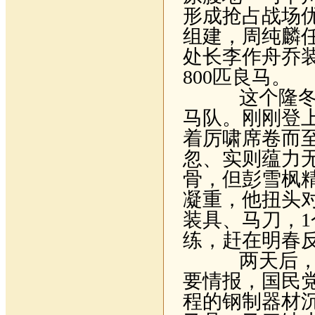
形成抢占战场
组建，周纯麟
处长李作舟乔
800
匹良马。
这个隆冬的
马队。刚刚登
着厉啸席卷而
忽、实则蕴力
骨，但彭雪枫
凝重，他扭头
装具、马刀，
1
练，赶在明春
两天后，彭
要情报，国民
程的钢制器材