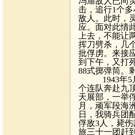
冯庙敌人已向
击，追行
1
个多
敌人。此时，
应。面对此情
上去，不能让
挥刀劈杀，几
批俘虏。来接
到下午，又打
88
式掷弹筒。
1943
年
5
个连队奔赴九
天展部，一举
月，顽军段海
日，我骑兵团
俘敌
3
人，毙伤
旅三十一团赶