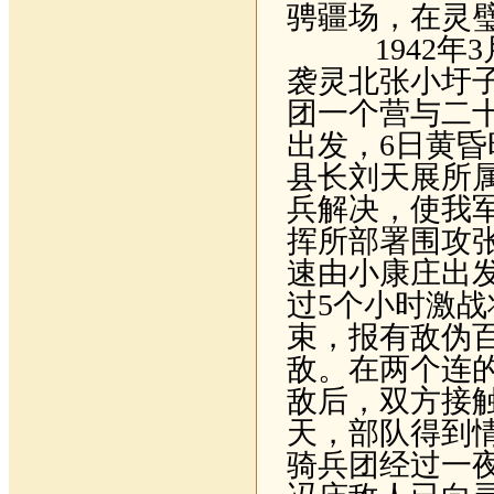
骋疆场，在灵
1942
年
3
袭灵北张小圩
团一个营与二
出发，
6
日黄昏
县长刘天展所
兵解决，使我
挥所部署围攻
速由小康庄出
过
5
个小时激战
束，报有敌伪
敌。在两个连
敌后，双方接
天，部队得到
骑兵团经过一