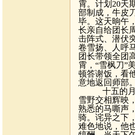
霄。计划
20
天
部制成，牛皮
毕。这天晌午
长亲自给团长
击阵式、潜伏
卷雪扬、人呼
团长带领全团高
霄，“雪枫刀”
顿答谢饭，看
意地返回师部
十五的月儿
雪野交相辉映
熟悉的马嘶声
骑。诧异之下
难色地说，他
犒酬，当天下