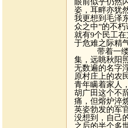
眼前似乎仍然
姿，耳畔亦犹
我更想到毛泽
众之中”的不
就有
9
个民工在
于危难之际精
带着一缕无
集，远眺秋阳
无数遍的名字
原村庄上的农
青年瞒着家人
胡广田这个不
痛，但熔炉淬
英姿勃发的军
没想到，自己
之后的半个多