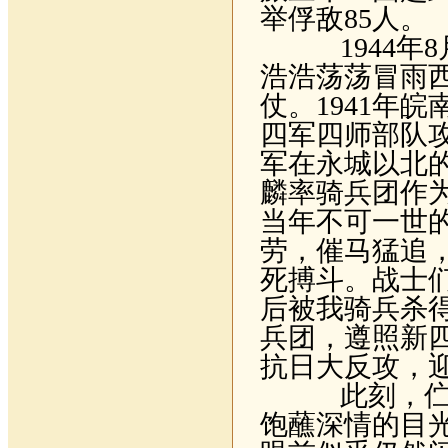
举俘敌
85
人。
1944
年
8
浩浩荡荡冒雨
仗。
1941
年皖
四军四师部队
军在永城以北
麟率骑兵团作
当年不可一世
劳，催马猛追
死搏斗。战士
后被我骑兵杀
兵团，遵照新
抗日大反攻，
此刻，伫立
饱蘸深情的目