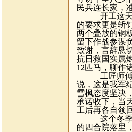
民兵连长家，
开工这天，
的要求更是斩
两个叠放的铜
留下作战参谋
致谢，言辞恳
抗日救国实属
12
匹马，聊作
工匠师傅一
说，这是我军
雪枫态度坚决
承诺收下，当
工后再各自领
这个冬季，
的四合院落里