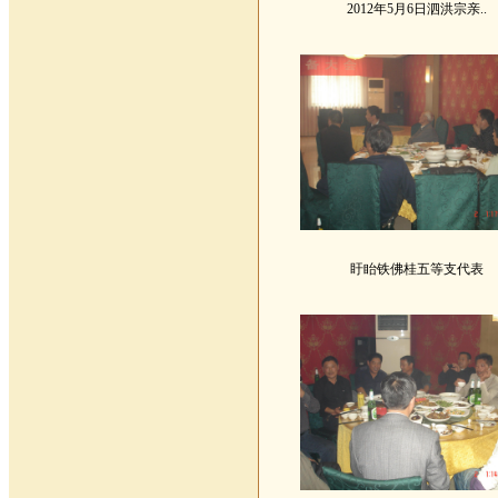
2012年5月6日泗洪宗亲..
盱眙铁佛桂五等支代表